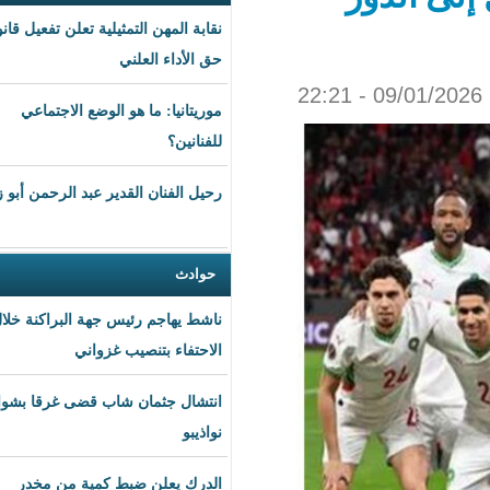
نقابة المهن التمثيلية تعلن تفعيل قانون
حق الأداء العلني
موريتانيا: ما هو الوضع الاجتماعي
للفنانين؟
رحيل الفنان القدير عبد الرحمن أبو زهرة
حوادث
ناشط يهاجم رئيس جهة البراكنة خلال
الاحتفاء بتنصيب غزواني
انتشال جثمان شاب قضى غرقا بشواطئ
نواذيبو
الدرك يعلن ضبط كمية من مخدر