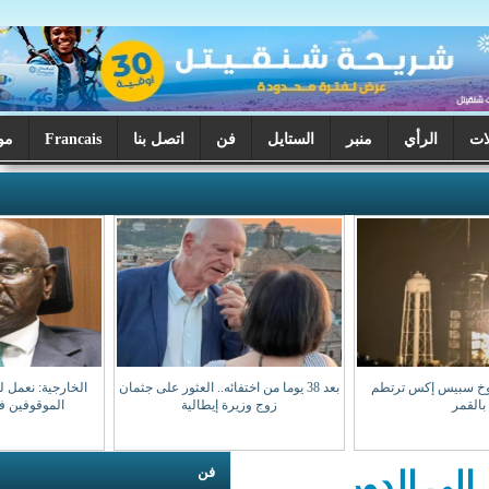
ر
الستايل
فن
اتصل بنا
Francais
موريتانيا اليوم
بعد 38 يوما من اختفائه.. العثور على جثمان
الخارجية: نعمل لضمان عودة مواطنينا
زوج وزيرة إيطالية
الموقوفين في مالي سالمين
فن