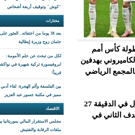
"كوش" وتوقيف أربعة أشخاص
مختارات
بعد 38 يوما من اختفائه.. العثور على
جثمان زوج وزيرة إيطالية
مم
لكل من تبحث عن حلم الأمومة:
 بهدفين
ابروفيسورة تركية شهيرة في نواكشوط
ياضي
قريباً!
بين الفلسفة وألم الهجرة: لقاء أدبي
مميز في مكتبة جسور عبد العزيز
وافتتح إبراهيم دياز، عداد المباراة بتسجيله الهدف الأول في الدقيقة 27
الاقتصاد
ي
مجلس الاستقرار المالي بموريتانيا يبحث
ملفات الرقابة والتفتيش