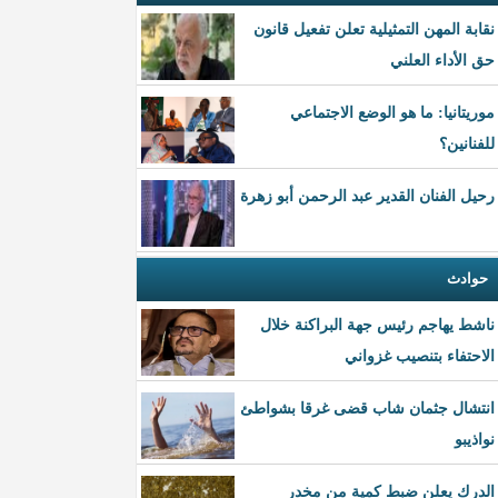
نقابة المهن التمثيلية تعلن تفعيل قانون
حق الأداء العلني
موريتانيا: ما هو الوضع الاجتماعي
للفنانين؟
رحيل الفنان القدير عبد الرحمن أبو زهرة
حوادث
ناشط يهاجم رئيس جهة البراكنة خلال
الاحتفاء بتنصيب غزواني
انتشال جثمان شاب قضى غرقا بشواطئ
نواذيبو
الدرك يعلن ضبط كمية من مخدر