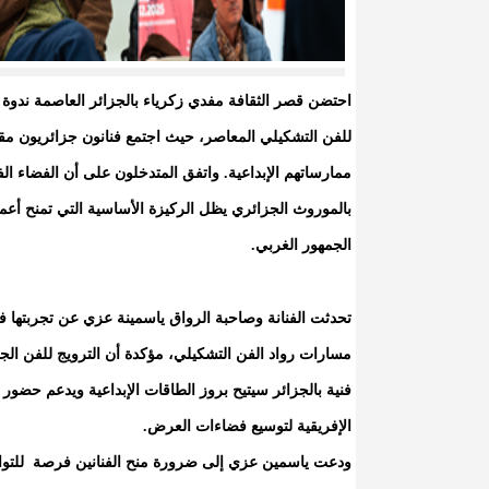
احتضن قصر الثقافة مفدي زكرياء بالجزائر العاصمة ندوة ح
للفن التشكيلي المعاصر، حيث اجتمع فنانون جزائريون مق
ممارساتهم الإبداعية. واتفق المتدخلون على أن الفضاء الف
بالموروث الجزائري يظل الركيزة الأساسية التي تمنح أعما
الجمهور الغربي.
تحدثت الفنانة وصاحبة الرواق ياسمينة عزي عن تجربتها في
مسارات رواد الفن التشكيلي، مؤكدة أن الترويج للفن ال
فنية بالجزائر سيتيح بروز الطاقات الإبداعية ويدعم حضور ا
الإفريقية لتوسيع فضاءات العرض.
ودعت ياسمين عزي إلى ضرورة منح الفنانين فرصة للتو