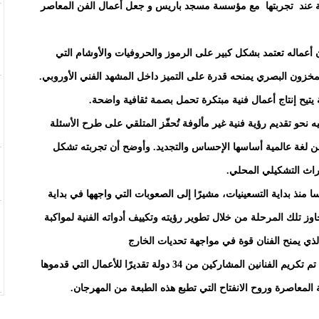
ثة عند تجربتها مع مؤسسة مسجد باريس و جعل أعمال الفن المعاصر
ن أعماله تعتمد بشكل كبير على الرموز والحروفيات والأوشام التي
لمخزون البصري يمنحه قدرة على التميز داخل المشهد الفني الأوروبي.
ة يتيح إنتاج أعمال فنية مبتكرة تحمل بصمة ثقافية واضحة.
 نحو تقديم رؤية فنية غير مألوفة تُحفّز المتلقي على طرح الأسئلة
لفن لغة عالمية أساسها الإحساس والتجديد. وأوضح أن تجربته تشكل
تراث التشكيلي المحلي.
منذ بداية التسعينيات، مشيرًا إلى الصعوبات التي واجهها في بداية
اوز تلك المرحلة من خلال تطوير رؤيته وتكييف أدواته الفنية لمواكبة
الذي يمنح الفنان قوة في مواجهة تحديات الخارج
واختُتم اللقاء بحضور محافظ المهرجان حمزة بونوة، حيث تم تكريم الفنانين المشاركين من 34 دولة تقديرًا للأعمال التي قدموها
 المعاصرة وروح الانفتاح التي تطبع هذه الطبعة من المهرجان.