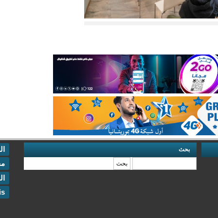
ال
بحث
‏بحث ‏
مخ
ال
is