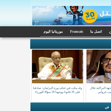
اتصل بنا
Francais
موريتانيا اليوم
ة البراكنة خلال
ولد مكت في ختام دورة البرلمان: صادقنا
صيب غزواني
على 26 قانونا ووجهنا 28 سؤالا للوزراء
فن