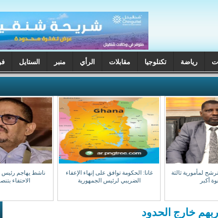
ت
رياضة
تكنلوجيا
مقابلات
الرأي
منبر
الستايل
فن
ترشح لمأمورية ثالثة
غانا: الحكومة توافق على إنهاء الإعفاء
ناشط يهاجم رئيس جه
وة أكبر
الضريبي لرئيس الجمهورية
الاحتفاء بتن
بهم خارج الحدود