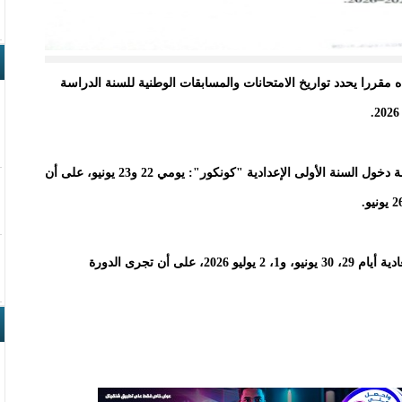
ه مقررا يحدد تواريخ الامتحانات والمسابقات الوطنية للسنة الدراسة
ووفق المقرر الذي حمل الرقم: 001459، فستجرى مسابقة دخول السنة الأولى الإعدادية "كونكور": يومي 22 و23 يونيو، على أن
أما شهادة الثانوية العامة "البكالوريا"، فستجرى دورتها العادية أيام 29، 30 يونيو، و1، 2 يوليو 2026، على أن تجرى الدورة