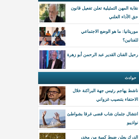
نقابة المهن التمثيلية تعلن تفعيل قانون
حق الأداء العلني
موريتانيا: ما هو الوضع الاجتماعي
للفنانين؟
رحيل الفنان القدير عبد الرحمن أبو زهرة
حوادث
ناشط يهاجم رئيس جهة البراكنة خلال
الاحتفاء بتنصيب غزواني
انتشال جثمان شاب قضى غرقا بشواطئ
نواذيبو
الدرك يعلن ضبط كمية من مخدر