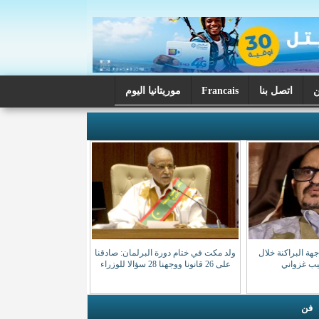
اتصل بنا
Francais
موريتانيا اليوم
ة البراكنة خلال
ولد مكت في ختام دورة البرلمان: صادقنا
صيب غزواني
على 26 قانونا ووجهنا 28 سؤالا للوزراء
فن