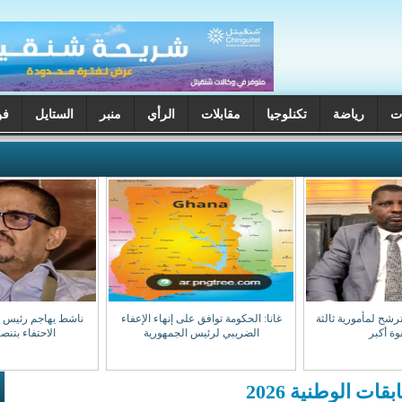
ت
رياضة
تكنلوجيا
مقابلات
الرأي
منبر
الستايل
فن
ترشح لمأمورية ثالثة
غانا: الحكومة توافق على إنهاء الإعفاء
ناشط يهاجم رئيس جه
وة أكبر
الضريبي لرئيس الجمهورية
الاحتفاء بتن
ت الوطنية 2026