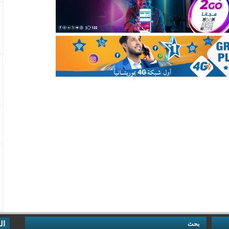
ال
بحث