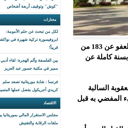
"كوش" وتوقيف أربعة أشخاص
مختارات
لكل من تبحث عن حلم الأمومة:
ابروفيسورة تركية شهيرة في نواكشوط
أعلنت رئاسة الجمهورية عن مرسوم رئاسي يقضي بالعفو عن 183 من
قريباً!
عن
بين الفلسفة وألم الهجرة: لقاء أدبي
مميز في مكتبة جسور عبد العزيز
فرنسا : شابة موريتانية تصعد سلم
ة
كريدي أجريكول بفضل عملها المتميز
ه قبل
الاقتصاد
مجلس الاستقرار المالي بموريتانيا يبحث
ملفات الرقابة والتفتيش