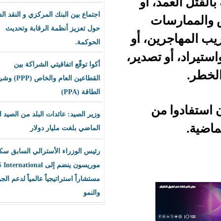
، أو
اجتماع بين البنك المركزي و النقد الدولي
ات
حول تعزيز أنظمة الرقابة وتحديث
ين، أو
الحوكمة.
 تصدير،
أكوا توقّع اتفاقيتي الشراكة بين
القطاعين العام والخاص (PPP) وشراء
الطاقة (PPA)
من
وزير الصيد: عائدات البلد من الصيد العام
الماضي بلغت مليار دولار
رئيس الوزراء الأسترالي السابق سكوت
موريسون ينضم إلى BLS International
مستشاراً استراتيجياً عالمياً لدعم الجودة
والنمو