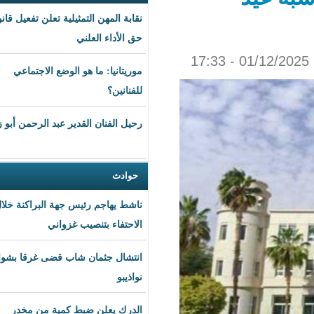
نقابة المهن التمثيلية تعلن تفعيل قانون
حق الأداء العلني
موريتانيا: ما هو الوضع الاجتماعي
للفنانين؟
رحيل الفنان القدير عبد الرحمن أبو زهرة
حوادث
ناشط يهاجم رئيس جهة البراكنة خلال
الاحتفاء بتنصيب غزواني
انتشال جثمان شاب قضى غرقا بشواطئ
نواذيبو
الدرك يعلن ضبط كمية من مخدر