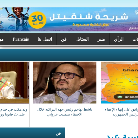
ر
الستايل
فن
اتصل بنا
Francais
موريتانيا اليوم
ناشط يهاجم رئيس جهة البراكنة خلال
ولد مكت في ختام دورة البرلمان: صادقنا
الاحتفاء بتنصيب غزواني
على 26 قانونا ووجهنا 28 سؤالا للوزراء
فن