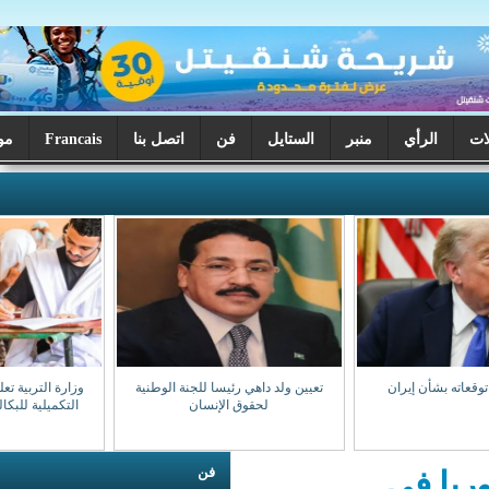
ر
الستايل
فن
اتصل بنا
Francais
موريتانيا اليوم
تعيين ولد داهي رئيسا للجنة الوطنية
وزارة التربية تعلن بدء تصحيح الدورة
لحقوق الإنسان
التكميلية للبكالوريا السبت المقبل
فن