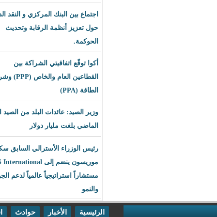
اجتماع بين البنك المركزي و النقد الدولي
حول تعزيز أنظمة الرقابة وتحديث
الحوكمة.
أكوا توقّع اتفاقيتي الشراكة بين
القطاعين العام والخاص (PPP) وشراء
الطاقة (PPA)
وزير الصيد: عائدات البلد من الصيد العام
الماضي بلغت مليار دولار
رئيس الوزراء الأسترالي السابق سكوت
موريسون ينضم إلى BLS International
مستشاراً استراتيجياً عالمياً لدعم الجودة
والنمو
الرئيسية
الأخبار
حوادث
اقتصاد