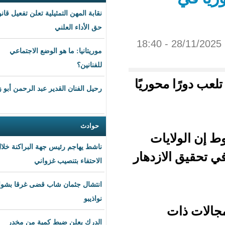
نقابة المهن التمثيلية تعلن تفعيل قانون
حق الأداء العلني
موريتانيا: ما هو الوضع الاجتماعي
للفنانين؟
وريًا
رحيل الفنان القدير عبد الرحمن أبو زهرة
حوادث
ات
ناشط يهاجم رئيس جهة البراكنة خلال
ازدهار
الاحتفاء بتنصيب غزواني
انتشال جثمان شاب قضى غرقا بشواطئ
نواذيبو
الدرك يعلن ضبط كمية من مخدر