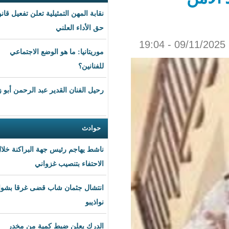
نقابة المهن التمثيلية تعلن تفعيل قانون
حق الأداء العلني
موريتانيا: ما هو الوضع الاجتماعي
للفنانين؟
رحيل الفنان القدير عبد الرحمن أبو زهرة
حوادث
ناشط يهاجم رئيس جهة البراكنة خلال
الاحتفاء بتنصيب غزواني
انتشال جثمان شاب قضى غرقا بشواطئ
نواذيبو
الدرك يعلن ضبط كمية من مخدر