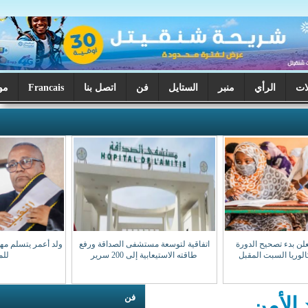
ر
الستايل
فن
اتصل بنا
Francais
موريتانيا اليوم
اتفاقية لتوسعة مستشفى الصداقة ورفع
ولد أعمر يتسلم مهامه نقيبا للهيئة الوطنية
طاقته الاستيعابية إلى 200 سرير
للمحامين
فن