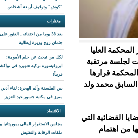
"كوش" وتوقيف أربعة أشخاص
مختارات
بعد 38 يوما من اختفائه.. العثور على
جثمان زوج وزيرة إيطالية
ليا
لكل من تبحث عن حلم الأمومة:
تقبة
ابروفيسورة تركية شهيرة في نواكشوط
ارها
قريباً!
محمد ولد
بين الفلسفة وألم الهجرة: لقاء أدبي
مميز في مكتبة جسور عبد العزيز
الاقتصاد
ة التي
مجلس الاستقرار المالي بموريتانيا يبحث
ملفات الرقابة والتفتيش