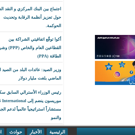
اجتماع بين البنك المركزي و النقد الدولي
حول تعزيز أنظمة الرقابة وتحديث
الحوكمة.
أكوا توقّع اتفاقيتي الشراكة بين
القطاعين العام والخاص (PPP) وشراء
الطاقة (PPA)
وزير الصيد: عائدات البلد من الصيد العام
الماضي بلغت مليار دولار
رئيس الوزراء الأسترالي السابق سكوت
موريسون ينضم إلى BLS International
مستشاراً استراتيجياً عالمياً لدعم الجودة
والنمو
الرئيسية
الأخبار
حوادث
اقتصاد