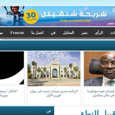
ر
الستايل
فن
اتصل بنا
Francais
موريتانيا اليوم
الرئاسة تجري تعيينات جديدة في ديوان
"التكتل" يستغرب تكرر استهداف
الوزير الأول
موريتانيين بمالي
فن
ق