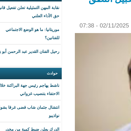
نقابة المهن التمثيلية تعلن تفعيل قانون
حق الأداء العلني
موريتانيا: ما هو الوضع الاجتماعي
للفنانين؟
رحيل الفنان القدير عبد الرحمن أبو زهرة
حوادث
ناشط يهاجم رئيس جهة البراكنة خلال
الاحتفاء بتنصيب غزواني
انتشال جثمان شاب قضى غرقا بشواطئ
نواذيبو
الدرك يعلن ضبط كمية من مخدر