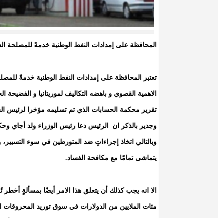
المحافظة على إمدادات النفط الوطنية خدمةً للمصلحة العا
تعتبر المحافظة على إمدادات النفط الوطنية خدمةً للمصل
الاهمية القصوي و باهضه التكاليف لموريتانيا و الفضيحة ال
تقرير محكمة الحسابات الذي تم تسليمه مؤخرا لرئيس الجم
وجدير بالذكر ان الرئيس دعا رئيس الوزراء ولد أجاي وح
وبالتالي اتخاذ إجراءاتٍ ضد المتورطين في سوء التسيير، و
يتماشى تمامًا مع مكافحة الفساد.
الا انه يجب كذلك أن يتعلق هذا الامر أيضًا بمسألةٍ أخطر ت
مئات الملايين من الدولارات في سوق توريد المحروقات ا