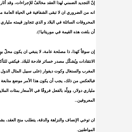
إنّ التجديد الضمني لهذا العقد مخالفٌ للإجراءات، وقد أثار 
انه من الضروري ان لا تبقى الشفافية في الحياة العامة م
المحروقات السائلة في البلاد و الذي تتجاوز قيمته مليار
أن بلغت هذه القيمة في موريتانيا!).
إن سوقاٌ كهذا، ذا مصلحة عامة، لا ينبغي ان يكون محلّ بيعٍ
الانتقادات ويُشكّل مصدر خسائر فادحة للبلاد. فيكفي للتأك
المغرب والسنغال وكوت ديفوار (على سبيل المثال الدول ال
فبالعكس من ذلك، يجب أن يكون هذا الأمر موضع متابعة دقي
ملياري دولار، وولّد بالفعل فروقًا في الأسعار بمئات الم
المعروفين..
ان توخي الإنصاف والنزاهة والدقة، يتطلب منح العقد، بش
المواطنين.