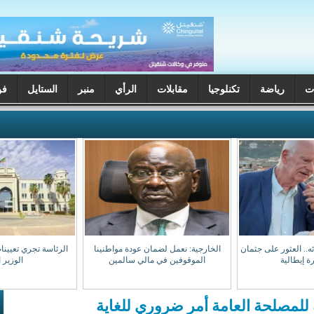
ت
رياضة
تكنلوجيا
مقابلات
الرأي
منبر
الستايل
فن
ختفائه.. العثور على جثمان
الخارجية: نعمل لضمان عودة مواطنينا
الرئاسة تجري تعيينا
ة إيطالية
الموقوفين في مالي سالمين
الوزير 
للمصلحة العامة أمر ضروري للغاية