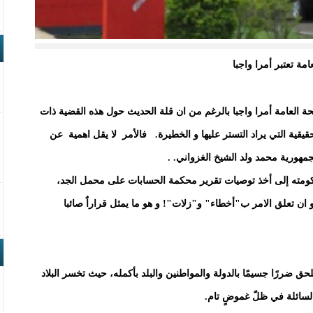
مة تعتبر أمرا واجبا
حة العامة أمرا واجبا بالرغم من ان قلة الحديث حول هذه القضية ذات
حقيقية التي يراد التستر عليها و الخطيرة. فالأمر لا يقل اهمية عن
هورية محمد ولد الشيخ الغزواني. .
كومته إلى أخذ توصيات تقرير محكمة الحسابات على محمل الجد،
 ان تعلق الامر ب"أخطاء" و"زلات"! و هو ما يمثل قراراٌ صائبا
ُلحق ضررًا جسيمًا بالدولة والمواطنين والبلد بأكمله، حيث تخسر البلاد
لسائلة في ظلّ غموضٍ تام.