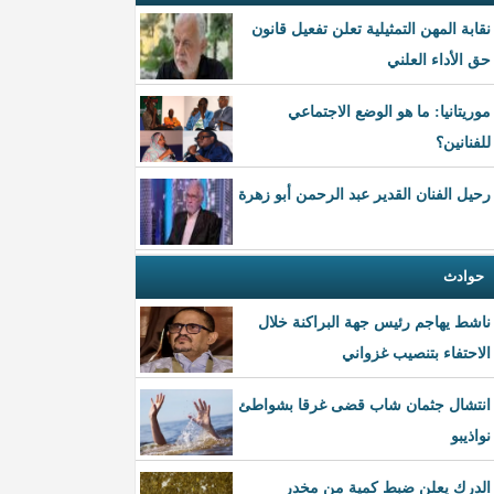
نقابة المهن التمثيلية تعلن تفعيل قانون
حق الأداء العلني
موريتانيا: ما هو الوضع الاجتماعي
للفنانين؟
رحيل الفنان القدير عبد الرحمن أبو زهرة
حوادث
ناشط يهاجم رئيس جهة البراكنة خلال
الاحتفاء بتنصيب غزواني
انتشال جثمان شاب قضى غرقا بشواطئ
نواذيبو
الدرك يعلن ضبط كمية من مخدر