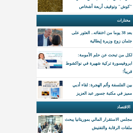
"كوش" وتوقيف أربعة أشخاص
مختارات
بعد 38 يوما من اختفائه.. العثور على
جثمان زوج وزيرة إيطالية
لكل من تبحث عن حلم الأمومة:
ابروفيسورة تركية شهيرة في نواكشوط
قريباً!
بين الفلسفة وألم الهجرة: لقاء أدبي
مميز في مكتبة جسور عبد العزيز
الاقتصاد
مجلس الاستقرار المالي بموريتانيا يبحث
ملفات الرقابة والتفتيش