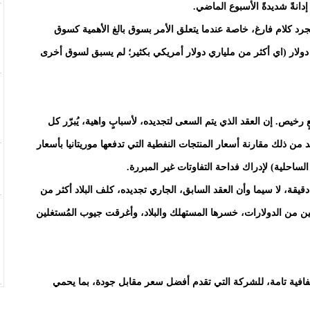
إدانةً شديدةً الأسبوع الماضي.
جرد كلام فارغ، خاصة عندما يتعلق الأمر بسوق بالغ الأهمية كسوق
ي دولار (اي أكثر من ملياري دولار أمريكي بكثير؛ لم يسبق لسوق أخرى
 رخيص. إن العقد الذي يتم السعى لتجديده، لأسبابٍ واهية، يُبرّر كل
د من ذلك مقارنة أسعار المنتجات النفطية التي تدفعها موريتانيا بأسعار
ساحلية) لإدراك فداحة التفاوتات غير المبررة.
قة، لا سيما وأن العقد السابق، الجاري تجديده، كلف البلاد أكثر من
لايين من الدولارات، خسرها المستهلك والبلاد، وأغرقت جيوب المُستغلين
فافية تامة، للشركة التي تقدم أفضل سعر مقابل جودة، بما يحمي