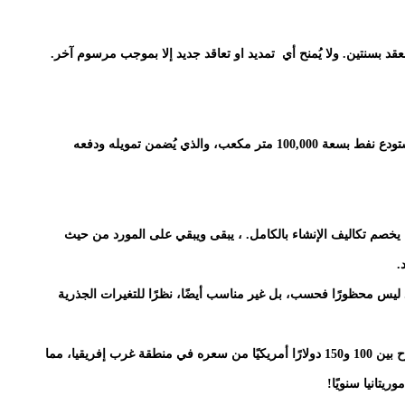
ة 23 من المرسوم 2019-56 تحدد مدة العقد بسنتين. ولا يُمنح أي تمديد او تعاقد جديد إلا بموجب مرسوم آخر.
ان السبب المُقدم هو توافق عقد التوريد مع عقد إنشاء مستودع نفط بسعة 100,000 متر مكعب، والذي يُضمن تمويله ودفعه
يخصم تكاليف الإنشاء بالكامل. ، يبقى ويبقي على المورد من حيث
.
د ليس محظورًا فحسب، بل غير مناسب أيضًا، نظرًا للتغيرات الجذرية
ويُقال إن السعر المطبق حاليًا في موريتانيا أعلى بما يتراوح بين 100 و150 دولارًا أمريكيًا من سعره في منطقة غرب إفريقيا، مما