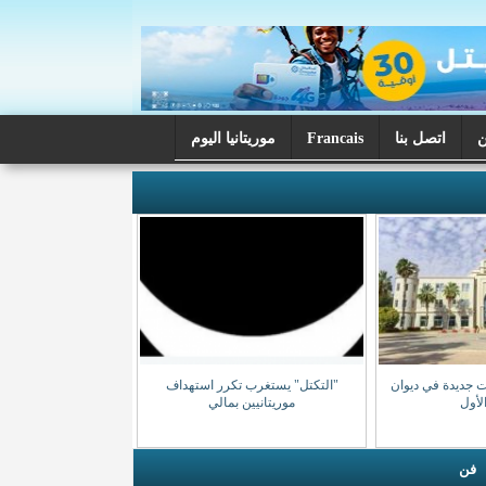
اتصل بنا
Francais
موريتانيا اليوم
ت جديدة في ديوان
"التكتل" يستغرب تكرر استهداف
الأول
موريتانيين بمالي
فن