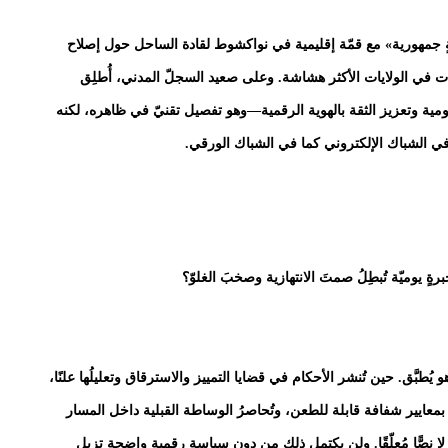
سةٍ جمهورية» مع قمّة إقليمية في نواكشوط لقادة الساحل حول إصلاح
ات في الولايات الأكثر هشاشة. وعلى صعيد السجلّ المدني، أُطلِق
ومية وتعزيز الثقة بالهوية الرقمية—وهو تفصيل تقنيّ في ظاهره، لكنه
في الشباك الإلكتروني كما في الشباك الورقي.
ةٍ يوميّة تُبطِلُ صمتَ الانتهازية وصخبَ الغلوّ؟
و يُطبَّق. حين تُنشر الأحكام في قضايا التمييز والاسترقاق وتعليلُها علنًا،
بمعايير شفافة قابلة للطعن، وتُحاصرُ الوساطة القبلية داخل المسار
ًا لا نصًّا مُعلّقًا. ولن يكتمل ذلك من دون سياسةٍ رقميةٍ واضحة تزيل