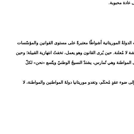
 عادة محبوبة.
لدولةُ الموريتانية أشواطًا معتبرةً على مستوى القوانين والمؤسّسات
شة لا مُعلنة. حين يُرى القانون وهو يعمل، تخفتُ انتهازية القبيلة؛ وحين
ى المواطنة وهي تُمارس، يشتدّ النسيجُ الوطنيّ ويتّسع «نحن» لكلّ
 إلى ضوء عقدٍ مُحكَم، وتغدو موريتانيا دولةَ المواطنين والمواطنة، لا