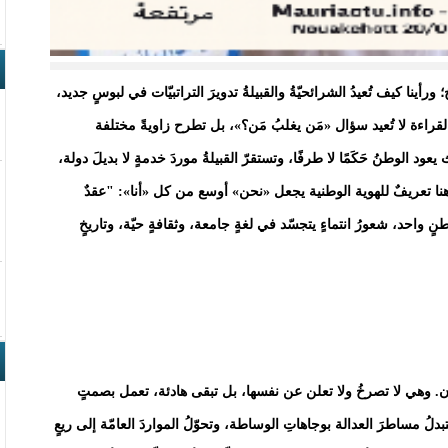
أينا كيف تُعيدُ الشرائحيّةُ والقبيلةُ تدويرَ التراتبيّات في لبوسٍ جديد،
قراءة لا تُعيد سؤال «مَن يغلبُ مَن؟»، بل تطرح زاويةً مختلفة
د الوطنُ حَكَمًا لا طرفًا، وتستقرّ القبيلةُ موردَ خدمةٍ لا بديلَ دولة،
ا هنا تعريفٌ للهوية الوطنية يجعل «نحن» أوسع من كل «أنا»: "عقدٌ
ٍ واحد، شعورُ انتماءٍ يتجسّد في لغةٍ جامعة، وثقافةٍ حيّة، وتاريخٍ
انون. وهي لا تصرخُ ولا تعلن عن نفسها، بل تبقى هادئة، تعمل بصمتٍ
بدلُ مساطرَ العدالة بوجاهاتِ الوساطة، وتحوّلُ المواردَ العامّة إلى ريعٍ