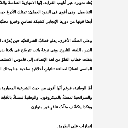
يُعاد تدويره عبر أنابيب القرابة. إنّها الانتهازيةُ الصامتةُ والف
التفاصيل. وهي أقوى في النفوذ العمليّ: تمتلك الأذرعَ حيث
أيضًا قوتها من دورها الإيجابي كشبكة تضامنٍ وخبرةٍ محليّ
وعلى الضفّة الأخرى، يعلو خطابُ الشرائحيّة حين يُعرَّف ال
الدين، اللغة، التاريخ. وهي نزعةٌ باتت تترسّخ في بلادنا ب
ينفلت خطاب الغلوّ من لغة الإنصاف إلى قاموس الاستئصال: 
الماضي انتقائيًا لصناعة ثنائياتٍ أخلاقيةٍ صاخبة. هنا يمتلك ا
أمّا الوطنية، فرغم أنّها أقوى من حيث الشرعية المعيارية، 
والشرائحيةُ تمسكُ بالميكروفون، والوطنيةُ تمسكُ بالحُجّة—ل
وهكذا يتكشّف مثلّثُ تنافرٍ غير متوازن.
إنجازات على الطريق