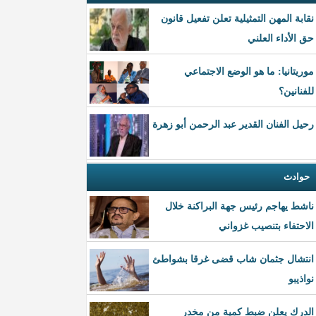
نقابة المهن التمثيلية تعلن تفعيل قانون
حق الأداء العلني
موريتانيا: ما هو الوضع الاجتماعي
للفنانين؟
رحيل الفنان القدير عبد الرحمن أبو زهرة
حوادث
ناشط يهاجم رئيس جهة البراكنة خلال
الاحتفاء بتنصيب غزواني
انتشال جثمان شاب قضى غرقا بشواطئ
نواذيبو
الدرك يعلن ضبط كمية من مخدر