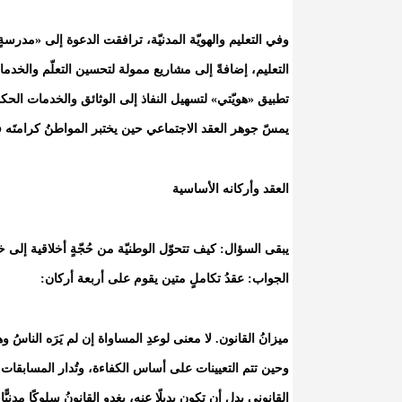
وفي التعليم والهويّة المدنيّة، ترافقت الدعوة إلى «مدر
التعليم، إضافةً إلى مشاريع ممولة لتحسين التعلّم والخدم
تطبيق «هويّتي» لتسهيل النفاذ إلى الوثائق والخدمات الحك
يمسّ جوهر العقد الاجتماعي حين يختبر المواطنُ كرامتَه 
العقد وأركانه الأساسية
يبقى السؤال: كيف تتحوّل الوطنيّة من حُجّةٍ أخلاقية إلى خبر
الجواب: عقدُ تكاملٍ متين يقوم على أربعة أركان:
ميزانُ القانون. لا معنى لوعدِ المساواة إن لم يَرَه الناسُ وه
وحين تتم التعيينات على أساس الكفاءة، وتُدار المسابقات 
القانوني بدل أن تكون بديلًا عنه، يغدو القانونُ سلوكًا مدنيّ