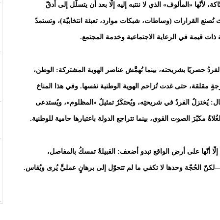
تّاكة، لأنّها «المألوف» الذي لا ننتبه إليه إلّا بعد أن يتسلّل إلى أدقّ
 تُصنع القرارات (وساطات، شبكات موارد، تعبئة انتخابيّة)، وتستمدّ
ة ذات قيمة في الرعاية الاجتماعية وخدمة المجتمع.
فردُ حصريًا بشريحته، بينما تُهمَّش عناصر الهوية المشتركة: الوطن،
درجةٍ مقلقة، حتى غدت تُزاحم الهوية الوطنية نفسها. وفي هذا المناخ
يُختزلُ الفردُ في شريحتِه، ويُحتكَرُ تمثيلُ «المظلوم»، ويُستدعى
لغُلاةُ مكبّرَ الصوت القوي، بينما تتراجع الدولة باعتبارها حامية للوطنية.
إلّا أنّها على أرض الواقع تبدو أضعف: القبيلةُ تمسكُ بالمفاصل،
كنّ الحُجّة وحدها لا تكفي ما لم تتحوّل إلى برهانٍ عمليٍّ يُرى ويُقاس.