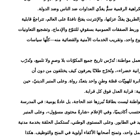
كراهية الرقمية سمٌّ يغذّي العداوات ضد الناس وضد الدولة.
ريقَ يفكّ عزلتها، والإنترنت يفتحُ نافذةً على العالم، تتراجعُ قابلية
 وربط الصفقات العمومية بسقوفٍ للتنوّع والإدماج، وتشجيع التعاونيات
ع واحد، وتقريب الخدمات الأمنية والقضائية منه—كلّها سياسات
 مواطنة: تُدرّس تاريخ جميع المكوّنات بلا وصمٍ ولا تلميع، وتُدرّب
يزانية خضراء»، وتُخرّج طلابًا يعرفون كيف يختلفون من دون أن
ة للهويّات قصّة وطنٍ واحد بتعدّد رواة. وعلى المنبر الدينيّ، حين
قية: قرابة العدل فوق كل قرابة.
المواطنة ليست بطاقةً نُبرزها عند الحاجة، بل عادةٌ يومية: في المدرسة
تسب أكاديميًا، وفي الإعلام «شارةُ محتوى مسؤول»، وعلى المنبر
شيد في الطابور. وعلى المستوى الوطني، تُستكمل الحلقة بخدمة مدنية
 واحد، وتمنح أصحابها الأكفاء أولوية في المنح والتوظيف. هكذا