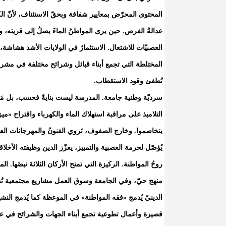
المحتوى المحرّض بمعايير شفافة وبحقّ الاستئناف، لأنّ ال
عدالةُ الفرص. حين يرى المواطنُ الماءَ يصلُ إلى قريته، والط
العصبيّات للاشتعال. الاستثمارُ في الولايات الأشد هشاشة،
المختلطة التي تجمع أبناء قبائل وشرائح مختلفة في مشرو
تُطفئ وقود الاستقطاب.
سرديّة وطنية جامعة. المدرسة ليست بنايةً فحسب، بل مَعمل
التلاميذ على مراقبة استهلاك الماء والكهرباء واقتراح «م
يتخاصموا. وخارج الصفوف، تَروي الفنونُ والمهرجانات العابر
يُؤصّل لحرمة العصبية والتمييز، يعزّز الدين وظيفته الأخلا
روحُ المواطنة. الركيزة التي تمنح الأركان الثلاثةَ نبضَها. 
منهج حيّ، وفي الجامعة وسوق العمل مشاريع مجتمعية تُح
الدينيّ يُدمج «فقه المواطنة» في الموعظة كما يُدمج الن
قصيرة وأعمال تطوعية تجمع أبناء الجهات والشرائح في عمل