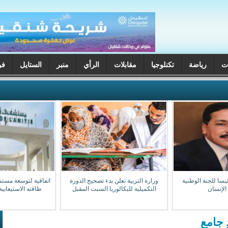
ت
رياضة
تكنلوجيا
مقابلات
الرأي
منبر
الستايل
فن
يسا للجنة الوطنية
وزارة التربية تعلن بدء تصحيح الدورة
اتفاقية لتوسعة مست
الإنسان
التكميلية للبكالوريا السبت المقبل
طاقته الاستيعابية إلى 0
 جامع