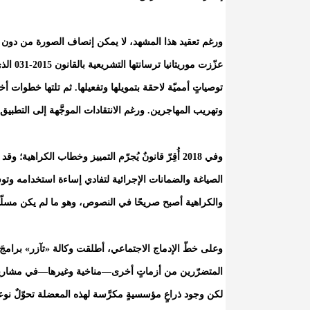
عزّزت م
توصياتٍ أمميّة لاحقة بتمويلها وتفعيلها. ثم تلتها خطوات أ
وتهريب المهاجرين. ورغم الانتقادات الموجَّهة إلى التطبيق
وفي 2018 أُقِرّ قانونٌ يُجرّم التمييز وخطاب الكرا
الصياغة والضمانات الإجرائية لتفادي إساءة استخدامه وتوسيع
والكراهية أصبح صريحًا في النصوص، وهو ما لم يكن مسلّم
وعلى خطّ الإدماج الاجتماعي، أطلقت وكالة «تآزر» برامجَ 
المتضرّرين من أزماتٍ أخرى—مناخية وغيرها—في مشاريع تن
لكن وجود ذراعٍ مؤسسيةٍ مكرَّسة لهذه المعضلة تحوّلٌ نوعي