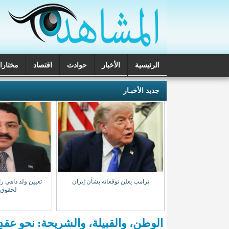
الرئيسية
الأخبار
حوادث
اقتصاد
مختارا
تحقيقات
جديد الأخبـار
ب المخدرات بنواذيبو
ترامب يعلن توقعاته بشأن إيران
تعيين ولد داهي رئ
 مشتبه بهم
لحقوق 
الوطن، والقبيلة، والشريحة: نحو عقدٍ