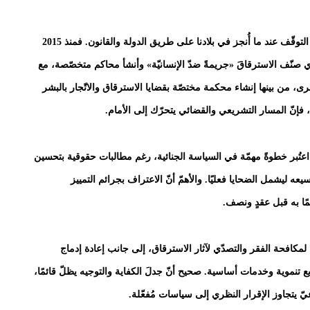
ورغم تعقيد هذا المشهد، لا يمكن إنصاف الصورة من دون التوقّف عند ما أُنجز في بلادنا على طريق الدولة والقانون. فمنذ 2015
وريتانيا ترسانتها التشريعية بالقانون 2015-031 الذي صنّف الاسترقاقَ «جريمةً ضدّ الإنسانيّة» وأنشأ محاكم متخصّصة، مع
خرى، من بينها إنشاء محكمة مختصّة بقضايا الاسترقاق والاتّجار بالبشر
، فإنّ المسار التشريعي والقضائي يتحرّك إلى الأمام.
هية؛ وقد اعتُبر خطوةً مهمّة في السياسة الجنائية، رغم مطالبات حقوقية بتحسين
ه ليشمل الضحايا فعليًا. والأهمّ أنّ الاعتراف بجرائم التمييز
ًا به قبل عقدٍ ونصف.
لمكافحة الفقر والتصدّي لآثار الاسترقاق، إلى جانب إعادة إدماج
موية وخدمات أساسية. صحيح أنّ جدلَ الكفاية والتوجيه يظلّ قائمًا،
ّ يتجاوز الإقرار النظري إلى سياسات مُفعّلة.