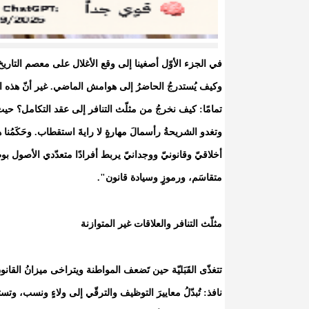
في الجزء الأوّل أصغينا إلى وقع الأغلال على معصم التاريخ؛ ور
وكيف يُستدرجُ الحاضرُ إلى هوامش الماضي. غير أنّ هذه ال
تمامًا: كيف نخرجُ من مثلّث التنافر إلى عقد التكامل؟ حيث يعو
وتغدو الشريحةُ رأسمالَ مهارةٍ لا رايةَ استقطاب. وحَكَمُن
أخلاقيّ وقانونيّ ووجدانيّ يربط أفرادًا متعدّدي الأصول بوطن
متقاسَم، ورموزٍ وسيادة قانون".
مثلّث التنافر والعلاقات غير المتوازنة
تتغذّى القَبَليّة حين تَضعف المواطنة ويتراخى ميزانُ الق
نافذ: تُبدّلُ معاييرَ التوظيف والترقّي إلى ولاءٍ ونسب، وتست