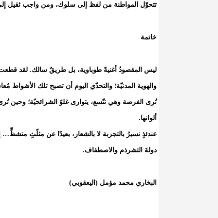
تتحوّل المواطنة من لفظ إلى سلوك، ومن واجب ثقيل إلى
خاتمة
ليس المقصودُ أغنيةً طوباوية، بل طريقٌ سالك. لقد قطعت ا
والهوية المدنيّة؛ والتحدّي اليوم أن تصبح تلك الأشواط مُعا
تُرى الفرصة وهي تتّسع، يتوارى غلوّ الشرائحيّة؛ وحين تُر
ألوانها.
عندئذٍ نسيرُ بالتجربة لا بالشعار، بعيدًا عن مثلّثٍ متشظٍّ…
دولةَ التشرذم والاصطفاف.
البخاري محمد مؤمل (اليعقوبي)