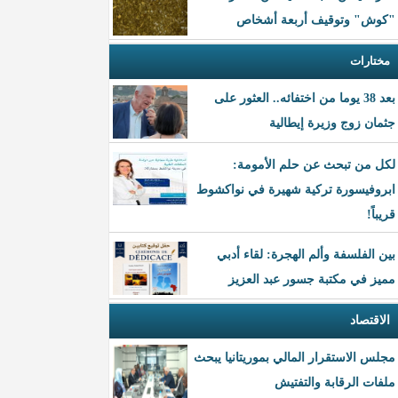
"كوش" وتوقيف أربعة أشخاص
مختارات
بعد 38 يوما من اختفائه.. العثور على
جثمان زوج وزيرة إيطالية
لكل من تبحث عن حلم الأمومة:
ابروفيسورة تركية شهيرة في نواكشوط
قريباً!
بين الفلسفة وألم الهجرة: لقاء أدبي
مميز في مكتبة جسور عبد العزيز
الاقتصاد
مجلس الاستقرار المالي بموريتانيا يبحث
ملفات الرقابة والتفتيش