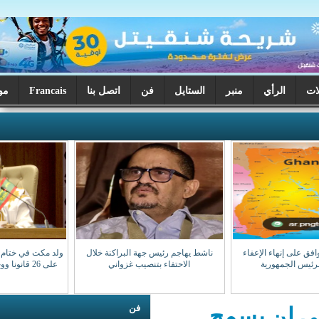
ر
الستايل
فن
اتصل بنا
Francais
موريتانيا اليوم
ناشط يهاجم رئيس جهة البراكنة خلال
ولد مكت في ختام دورة البرلمان: صادقنا
الاحتفاء بتنصيب غزواني
على 26 قانونا ووجهنا 28 سؤالا للوزراء
فن
مح