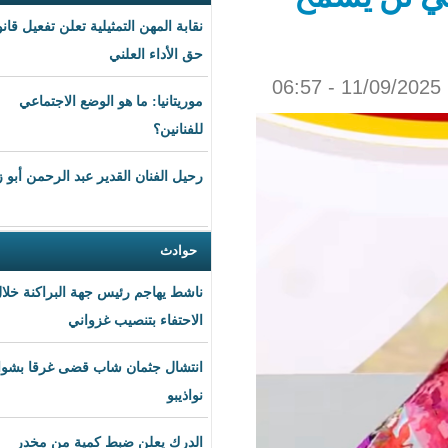
نقابة المهن التمثيلية تعلن تفعيل قانون
حق الأداء العلني
موريتانيا: ما هو الوضع الاجتماعي
للفنانين؟
رحيل الفنان القدير عبد الرحمن أبو زهرة
حوادث
ناشط يهاجم رئيس جهة البراكنة خلال
الاحتفاء بتنصيب غزواني
انتشال جثمان شاب قضى غرقا بشواطئ
نواذيبو
الدرك يعلن ضبط كمية من مخدر