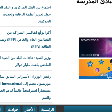
سة
اجتماع بين البنك المركزي و النقد الدولي
حول تعزيز أنظمة الرقابة وتحديث
الحوكمة.
أكوا توقّع اتفاقيتي الشراكة بين
القطاعين العام والخاص (PPP) وشراء
الطاقة (PPA)
وزير الصيد: عائدات البلد من الصيد العام
الماضي بلغت مليار دولار
رئيس الوزراء الأسترالي السابق سكوت
موريسون ينضم إلى BLS International
مستشاراً استراتيجياً عالمياً لدعم الجودة
والنمو
الرئيسية
الأخبار
حوادث
اقتصاد