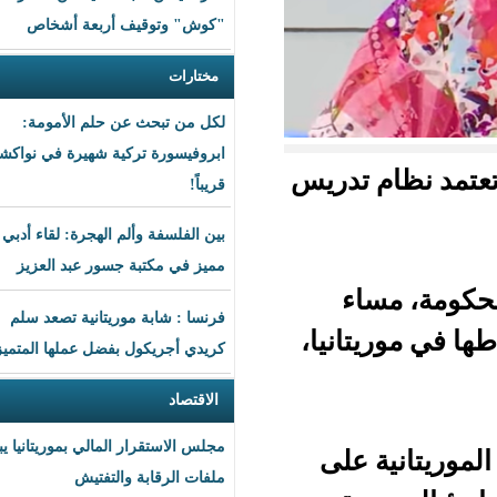
"كوش" وتوقيف أربعة أشخاص
مختارات
لكل من تبحث عن حلم الأمومة:
ابروفيسورة تركية شهيرة في نواكشوط
 تدريس
قريباً!
بين الفلسفة وألم الهجرة: لقاء أدبي
مميز في مكتبة جسور عبد العزيز
ء
فرنسا : شابة موريتانية تصعد سلم
انيا،
كريدي أجريكول بفضل عملها المتميز
الاقتصاد
مجلس الاستقرار المالي بموريتانيا يبحث
على
ملفات الرقابة والتفتيش