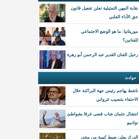
نقابة المهن التمثيلية تعلن تفعيل قانون
حق الأداء العلني
موريتانيا: ما هو الوضع الاجتماعي
للفنانين؟
رحيل الفنان القدير عبد الرحمن أبو زهرة
حوادث
ناشط يهاجم رئيس جهة البراكنة خلال
الاحتفاء بتنصيب غزواني
انتشال جثمان شاب قضى غرقا بشواطئ
نواذيبو
الدرك يعلن ضبط كمية من مخدر