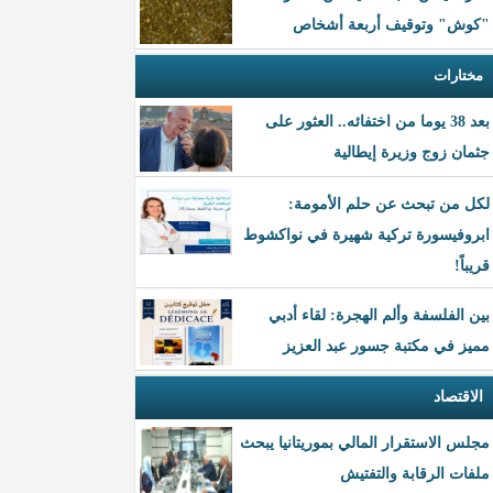
"كوش" وتوقيف أربعة أشخاص
مختارات
بعد 38 يوما من اختفائه.. العثور على
جثمان زوج وزيرة إيطالية
لكل من تبحث عن حلم الأمومة:
ابروفيسورة تركية شهيرة في نواكشوط
قريباً!
بين الفلسفة وألم الهجرة: لقاء أدبي
مميز في مكتبة جسور عبد العزيز
الاقتصاد
مجلس الاستقرار المالي بموريتانيا يبحث
ملفات الرقابة والتفتيش