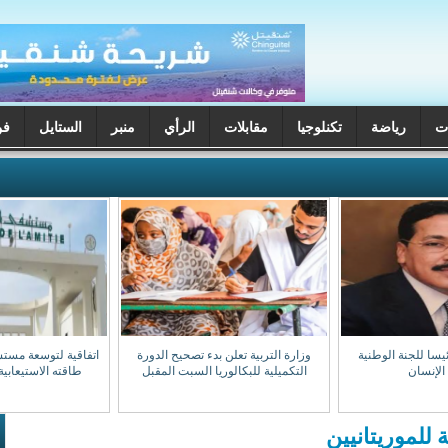
ت
رياضة
تكنلوجيا
مقابلات
الرأي
منبر
الستايل
فن
يسا للجنة الوطنية
وزارة التربية تعلن بدء تصحيح الدورة
اتفاقية لتوسعة مست
الإنسان
التكميلية للبكالوريا السبت المقبل
طاقته الاستيعابية إلى 0
 للموريتانيين