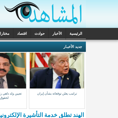
الرئيسية
الأخبار
حوادث
اقتصاد
مختارا
تحقيقات
جديد الأخبـار
ب المخدرات بنواذيبو
ترامب يعلن توقعاته بشأن إيران
تعيين ولد داهي رئ
 مشتبه بهم
لحقوق 
الهند تطلق خدمة التأشيرة الإلكترونية