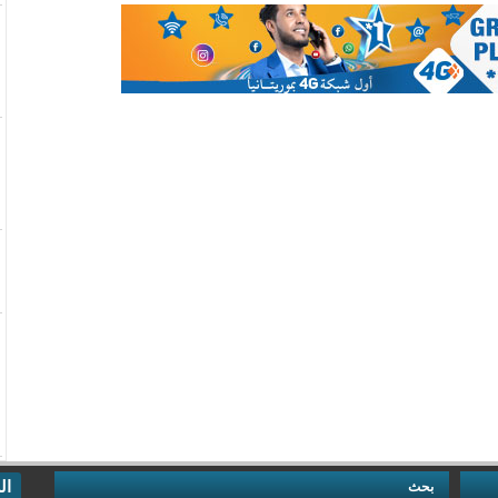
ال
بحث