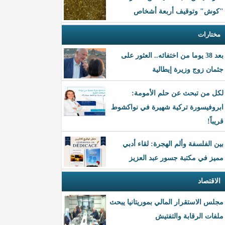
"كوش" وتوقيف أربعة أشخاص
مختارات
بعد 38 يوما من اختفائه.. العثور على
جثمان زوج وزيرة إيطالية
لكل من تبحث عن حلم الأمومة:
ابروفيسورة تركية شهيرة في نواكشوط
قريباً!
بين الفلسفة وألم الهجرة: لقاء أدبي
مميز في مكتبة جسور عبد العزيز
الاقتصاد
مجلس الاستقرار المالي بموريتانيا يبحث
ملفات الرقابة والتفتيش