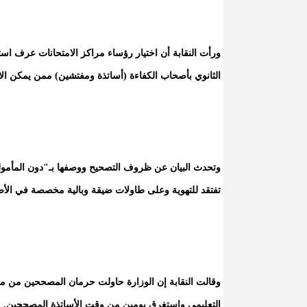
ورأت النقابة أن اختيار رؤساء مراكز الامتحانات عرف استج
الثانوي بأصحاب الكفاءة (أساتذة ومفتشين) ممن يمكن الا
وتحدث البيان عن ظروف التصحيح ووصفها بـ"دون المأمول
تفتقد للتهوية وعلى طاولات ضيقة وبالية مخصصة في الأص
وقالت النقابة إن الوزارة حاولت حرمان المصححين من مست
التعليمي واستغرق يومين من وقت الأساتذة المصححين.