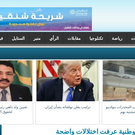
ت
رياضة
تكنلوجيا
مقابلات
الرأي
منبر
الستايل
فن
 المخدرات بنواذيبو
ترامب يعلن توقعاته بشأن إيران
تعيين ولد داهي رئي
شتبه بهم
لحقوق ال