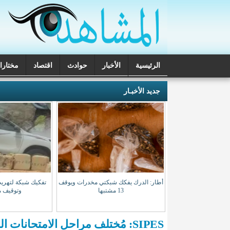
الرئيسية
الأخبار
حوادث
اقتصاد
مختارا
تحقيقات
جديد الأخبـار
 مسابقة لاكتتاب طلبة
أطار: الدرك يفكك شبكتي مخدرات ويوقف
تفكيك شبكة لتهريب
باط
13 مشتبها
وتوقيف م
SIPES: مُختلف مراحل الامتحانات الوطنية عرفت اختلالات واضحة