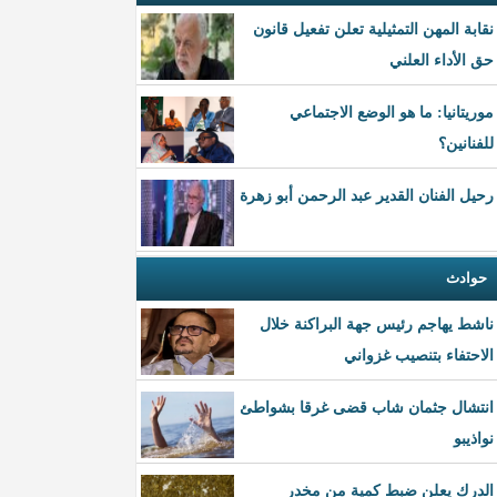
نقابة المهن التمثيلية تعلن تفعيل قانون
حق الأداء العلني
موريتانيا: ما هو الوضع الاجتماعي
للفنانين؟
رحيل الفنان القدير عبد الرحمن أبو زهرة
حوادث
ناشط يهاجم رئيس جهة البراكنة خلال
الاحتفاء بتنصيب غزواني
انتشال جثمان شاب قضى غرقا بشواطئ
نواذيبو
الدرك يعلن ضبط كمية من مخدر