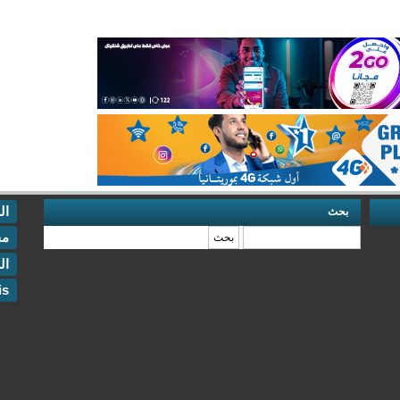
ال
بحث
‏بحث ‏
مخ
ال
is