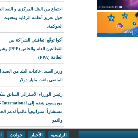
اجتماع بين البنك المركزي و النقد الدولي
حول تعزيز أنظمة الرقابة وتحديث
الحوكمة.
أكوا توقّع اتفاقيتي الشراكة بين
القطاعين العام والخاص (PPP) وشراء
الطاقة (PPA)
وزير الصيد: عائدات البلد من الصيد العام
الماضي بلغت مليار دولار
رئيس الوزراء الأسترالي السابق سكوت
موريسون ينضم إلى BLS International
مستشاراً استراتيجياً عالمياً لدعم الجودة
والنمو
الرئيسية
الأخبار
حوادث
اقتصاد