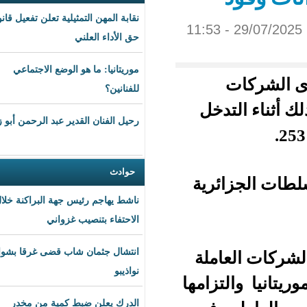
نقابة المهن التمثيلية تعلن تفعيل قانون
حق الأداء العلني
موريتانيا: ما هو الوضع الاجتماعي
للفنانين؟
دخل
رحيل الفنان القدير عبد الرحمن أبو زهرة
حوادث
ئرية
ناشط يهاجم رئيس جهة البراكنة خلال
الاحتفاء بتنصيب غزواني
انتشال جثمان شاب قضى غرقا بشواطئ
ملة
نواذيبو
زامها
الدرك يعلن ضبط كمية من مخدر