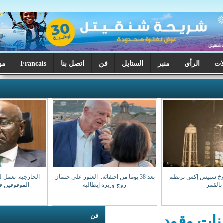
ر
الستايل
فن
اتصل بنا
Francais
موريتانيا اليوم
بعد 38 يوما من اختفائه.. العثور على جثمان
الخارجية: نعمل لضمان عودة مواطنينا
زوج وزيرة إيطالية
الموقوفين في مالي سالمين
فن