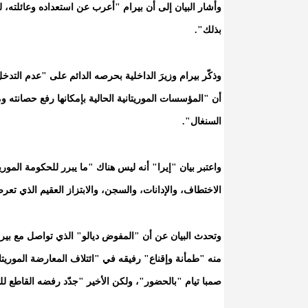
وأشار البيان إلى أن بيرام "أعرب عن استعداده وعائلته، ل
بذلك".
وذكّر بيرام وزيرَ الداخلية بحرصه الدائم على "عدم التدخل
أن "المؤسسات الموريتانية الحالية بإمكانها رفع حصانت
السنغال".
واعتبر بيان "إيرا" أنه ليس هناك "ما يبرر للحكومة الم
الاختطاف، والإدانات، والسجن، والابتزاز العقيم الذي تعر
وتحدث البيان عن أن "المفوض ديالو" الذي تواصل مع بيرام
منه "طمأنة وإقناع" رفيقه في "ائتلاف المعارضة الموريتا
صمبا تيام "بالحضور"، ولكن الأخير "جدّد رفضه القاطع ل