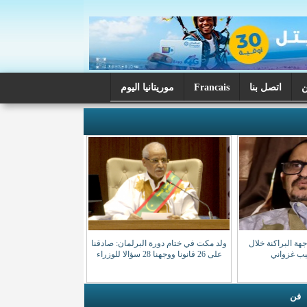
اتصل بنا
Francais
موريتانيا اليوم
ة البراكنة خلال
ولد مكت في ختام دورة البرلمان: صادقنا
صيب غزواني
على 26 قانونا ووجهنا 28 سؤالا للوزراء
فن