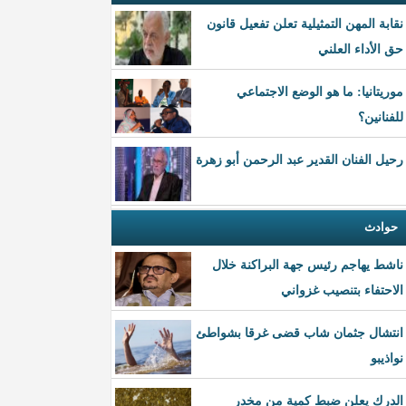
نقابة المهن التمثيلية تعلن تفعيل قانون
حق الأداء العلني
موريتانيا: ما هو الوضع الاجتماعي
للفنانين؟
رحيل الفنان القدير عبد الرحمن أبو زهرة
حوادث
ناشط يهاجم رئيس جهة البراكنة خلال
الاحتفاء بتنصيب غزواني
انتشال جثمان شاب قضى غرقا بشواطئ
نواذيبو
الدرك يعلن ضبط كمية من مخدر