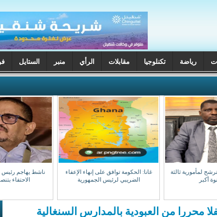
ت
رياضة
تكنلوجيا
مقابلات
الرأي
منبر
الستايل
فن
ترشح لمأمورية ثالثة
غانا: الحكومة توافق على إنهاء الإعفاء
ناشط يهاجم رئيس جه
وة أكبر
الضريبي لرئيس الجمهورية
الاحتفاء بتن
فلا محررا من العبودية بالمدارس السنغالية