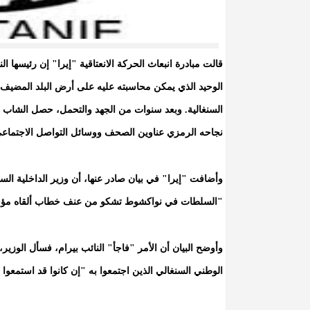
قالت مبادرة انبعاث الحركة الانعتاقية "إيرا" إن رئيسها ال
الوحيد الذي يمكن محاسبته عليه على أرض البلد المضيف، 
السنغالية. وبعد سنوات من الجهد والتحمل، حصل الشاب يرغ
نجاحه الرمزي عناوين الصحف ووسائل التواصل الاجتماعي 
وأضافت "إيرا" في بيان صادر عنها، أن وزير الداخلية السن
"السلطات في نواكشوط تشكو من عنف خطاب ألقاه مؤخرا
وأوضح البيان أن الأمر "فاجأ" النائب بيرام، فسأل الوزير
الوطني السنغالي الذين اجتمعوا به "إن كانوا قد استمعوا 