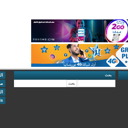
ال
بحث
‏بحث ‏
مخ
ال
is