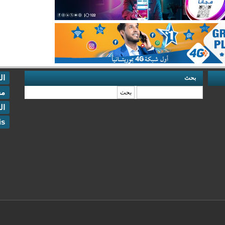
ال
بحث
‏بحث ‏
مخ
ال
is