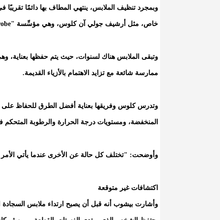
وبمجرد تنظيف الملابس، ينتهي المطاف بها دائمًا تقريبًا
خاص، مثل أرشيف جولي آن كلوس، وهي مؤسِّسة "The Wardrobe" للأرشفة والتخزين.
وتبقى الملابس هناك لسنوات، حيث يتم حفظها بعناية، وهي ل
ممارسة شائعة مع تزايد الاهتمام بالأزياء القديمة.
المنخفضة، ومستويات درجة الحرارة والرطوبة المتحكم فيه
وأوضحت: "تختلف كل حالة عن الأخرى عندما يأتي الأمر ل
اكتشافات غير متوقعة
وأشارت بيشوب أنه قبل أن يصبح ارتداء ملابس السجادة الحم