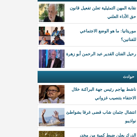
نقابة المهن التمثيلية تعلن تفعيل قانون
حق الأداء العلني
موريتانيا: ما هو الوضع الاجتماعي
للفنانين؟
رحيل الفنان القدير عبد الرحمن أبو زهرة
حوادث
ناشط يهاجم رئيس جهة البراكنة خلال
الاحتفاء بتنصيب غزواني
انتشال جثمان شاب قضى غرقا بشواطئ
نواذيبو
الدرك يعلن ضبط كمية من مخدر