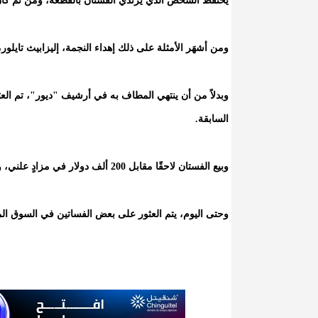
يحتفظ الشخص الذي يرتدي الفستان بالقطعة، ومن ثم كان يتب
ومن أشهَر الأمثلة على ذلك إهداء النجمة، إليزابيث تايلور
وبدلاً من أن ينتهي المطاف به في أرشيف "ديور"، تم ال
السابقة.
وبيع الفستان لاحقًا مقابل 200 ألف دولار في مزادٍ علني، وفقًا لدار مزادات "Kerry Taylor".
وحتى اليوم، يتم العثور على بعض الفساتين في السوق المفت