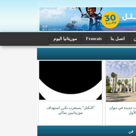
اتصل بنا
Francais
موريتانيا اليوم
ت جديدة في ديوان
"التكتل" يستغرب تكرر استهداف
الأول
موريتانيين بمالي
فن