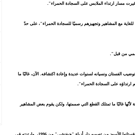
 للغاية مع المشاهير وتجهيزهم رسميًا للسجادة الحمراء"، على حدّ
وضيب الفستان ونسيانه لسنوات عديدة وإعادة اكتشافه. الآن، غالبًا ما
 ارتداؤه على السجادة الحمراء".
 لأنّها غالبًا ما تمتلك القطع التي صممتها، ولكن يقوم بعض المشاهير
وقال منسِّق أزياء زيندايا في مقابلة له إنّ النجمة اشترت فستانها الأسود من تصميم دار أزياء "جيفنشي" من 1996، وارتدته في