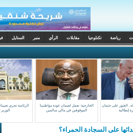
ت
رياضة
تكنلوجيا
مقابلات
الرأي
منبر
الستايل
فن
ختفائه.. العثور على جثمان
الخارجية: نعمل لضمان عودة مواطنينا
الرئاسة تجري تعيينا
ة إيطالية
الموقوفين في مالي سالمين
الوزير 
ائها على السجادة الحمراء؟