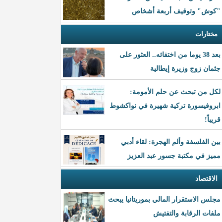
"كوش" وتوقيف أربعة أشخاص
مختارات
بعد 38 يوما من اختفائه.. العثور على
جثمان زوج وزيرة إيطالية
لكل من تبحث عن حلم الأمومة:
ابروفيسورة تركية شهيرة في نواكشوط
قريباً!
بين الفلسفة وألم الهجرة: لقاء أدبي
مميز في مكتبة جسور عبد العزيز
الاقتصاد
مجلس الاستقرار المالي بموريتانيا يبحث
ملفات الرقابة والتفتيش