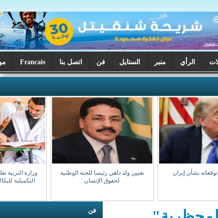
ر
الستايل
فن
اتصل بنا
Francais
موريتانيا اليوم
تعيين ولد داهي رئيسا للجنة الوطنية
وزارة التربية تعلن بدء تصحيح الدورة
لحقوق الإنسان
التكميلية للبكالوريا السبت المقبل
فن
"