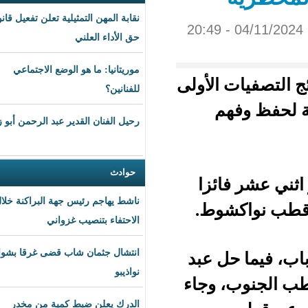
نقابة المهن التمثيلية تعلن تفعيل قانون
حق الأداء العلني
موريتانيا: ما هو الوضع الاجتماعي
الأولى
للفنانين؟
م
رحيل الفنان القدير عبد الرحمن أبو زهرة
حوادث
 فائزا
ناشط يهاجم رئيس جهة البراكنة خلال
وط.
الاحتفاء بتنصيب غزواني
انتشال جثمان شاب قضى غرقا بشواطئ
ل عبد
نواذيبو
 وجاء
الدرك يعلن ضبط كمية من مخدر