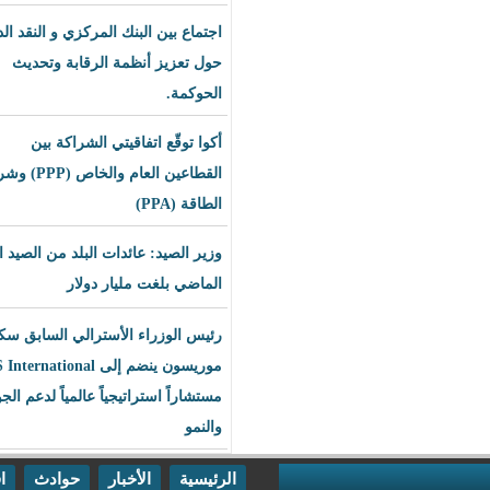
اجتماع بين البنك المركزي و النقد الدولي
حول تعزيز أنظمة الرقابة وتحديث
الحوكمة.
أكوا توقّع اتفاقيتي الشراكة بين
القطاعين العام والخاص (PPP) وشراء
الطاقة (PPA)
وزير الصيد: عائدات البلد من الصيد العام
الماضي بلغت مليار دولار
رئيس الوزراء الأسترالي السابق سكوت
موريسون ينضم إلى BLS International
مستشاراً استراتيجياً عالمياً لدعم الجودة
والنمو
الرئيسية
الأخبار
حوادث
اقتصاد