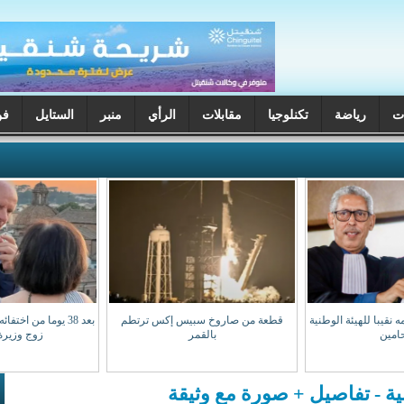
ت
رياضة
تكنلوجيا
مقابلات
الرأي
منبر
الستايل
فن
 نقيبا للهيئة الوطنية
قطعة من صاروخ سبيس إكس ترتطم
بعد 38 يوما من اخت
امين
بالقمر
زوج وزيرة 
نية - تفاصيل + صورة مع وثيقة