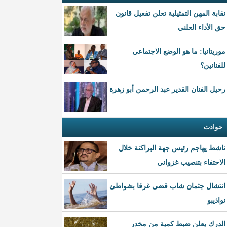
نقابة المهن التمثيلية تعلن تفعيل قانون
حق الأداء العلني
موريتانيا: ما هو الوضع الاجتماعي
للفنانين؟
رحيل الفنان القدير عبد الرحمن أبو زهرة
حوادث
ناشط يهاجم رئيس جهة البراكنة خلال
الاحتفاء بتنصيب غزواني
انتشال جثمان شاب قضى غرقا بشواطئ
نواذيبو
الدرك يعلن ضبط كمية من مخدر