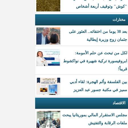
"كوش" وتوقيف أربعة أشخاص
مختارات
بعد 38 يوما من اختفائه.. العثور على
جثمان زوج وزيرة إيطالية
لكل من تبحث عن حلم الأمومة:
ابروفيسورة تركية شهيرة في نواكشوط
قريباً!
بين الفلسفة وألم الهجرة: لقاء أدبي
مميز في مكتبة جسور عبد العزيز
الاقتصاد
مجلس الاستقرار المالي بموريتانيا يبحث
ملفات الرقابة والتفتيش