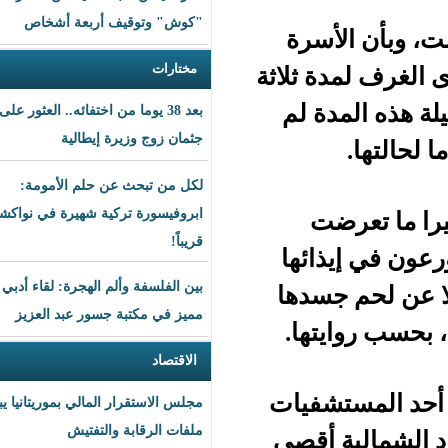
"كوش" وتوقيف أربعة أشخاص
سرة
مختارات
 ثلاثة
ة لم
بعد 38 يوما من اختفائه.. العثور على
جثمان زوج وزيرة إيطالية
لكل من تبحث عن حلم الأمومة:
ابروفيسورة تركية شهيرة في نواكشوط
ت
قريباً!
ائها
بين الفلسفة وألم الهجرة: لقاء أدبي
سدها
مميز في مكتبة جسور عبد العزيز
تها.
الاقتصاد
شفيات
مجلس الاستقرار المالي بموريتانيا يبحث
ملفات الرقابة والتفتيش
أقصى