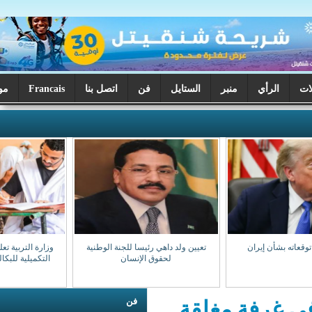
ر
الستايل
فن
اتصل بنا
Francais
موريتانيا اليوم
تعيين ولد داهي رئيسا للجنة الوطنية
وزارة التربية تعلن بدء تصحيح الدورة
لحقوق الإنسان
التكميلية للبكالوريا السبت المقبل
فن
مغلقة