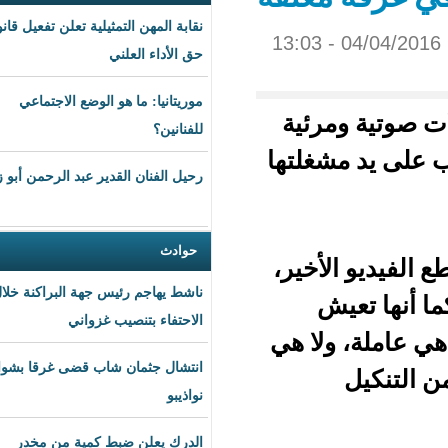
نقابة المهن التمثيلية تعلن تفعيل قانون
حق الأداء العلني
موريتانيا: ما هو الوضع الاجتماعي
رئية
للفنانين؟
غلتها
رحيل الفنان القدير عبد الرحمن أبو زهرة
حوادث
فيديو الأخير،
ناشط يهاجم رئيس جهة البراكنة خلال
الاحتفاء بتنصيب غزواني
لا هي
انتشال جثمان شاب قضى غرقا بشواطئ
نواذيبو
الدرك يعلن ضبط كمية من مخدر