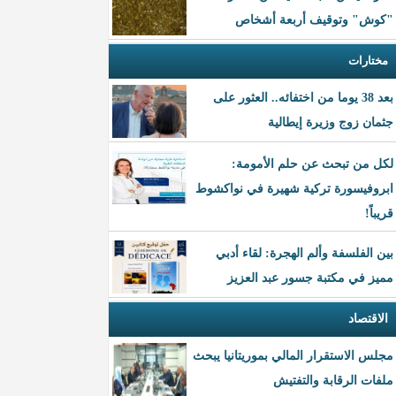
"كوش" وتوقيف أربعة أشخاص
مختارات
بعد 38 يوما من اختفائه.. العثور على
جثمان زوج وزيرة إيطالية
لكل من تبحث عن حلم الأمومة:
ابروفيسورة تركية شهيرة في نواكشوط
قريباً!
بين الفلسفة وألم الهجرة: لقاء أدبي
مميز في مكتبة جسور عبد العزيز
الاقتصاد
مجلس الاستقرار المالي بموريتانيا يبحث
ملفات الرقابة والتفتيش