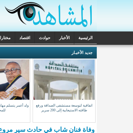
الرئيسية
الأخبار
حوادث
اقتصاد
مختارا
تحقيقات
جديد الأخبـار
لن بدء تصحيح الدورة
اتفاقية لتوسعة مستشفى الصداقة ورفع
ولد أعمر يتسلم مهامه
لوريا السبت المقبل
طاقته الاستيعابية إلى 200 سرير
للمح
وفاة فنان شاب في حادث سير مروع