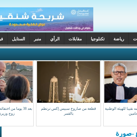
ت
رياضة
تكنلوجيا
مقابلات
الرأي
منبر
الستايل
فن
 نقيبا للهيئة الوطنية
قطعة من صاروخ سبيس إكس ترتطم
بعد 38 يوما من اخت
امين
بالقمر
زوج وزيرة 
 -صورة