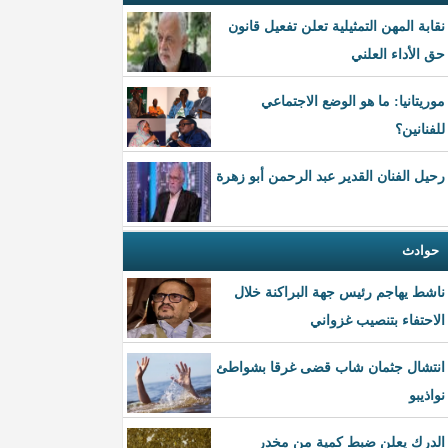
نقابة المهن التمثيلية تعلن تفعيل قانون
حق الأداء العلني
موريتانيا: ما هو الوضع الاجتماعي
للفنانين؟
رحيل الفنان القدير عبد الرحمن أبو زهرة
حوادث
ناشط يهاجم رئيس جهة البراكنة خلال
الاحتفاء بتنصيب غزواني
انتشال جثمان شاب قضى غرقا بشواطئ
نواذيبو
الدرك يعلن ضبط كمية من مخدر