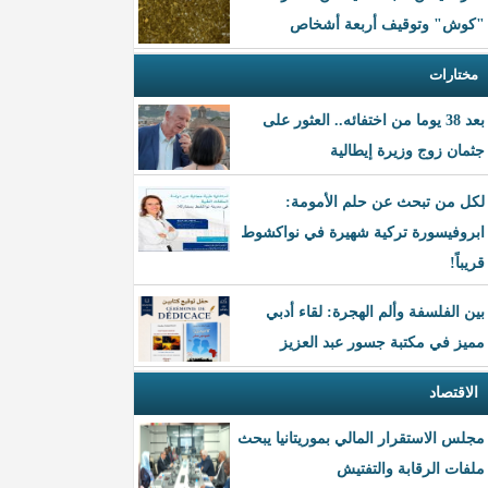
"كوش" وتوقيف أربعة أشخاص
مختارات
بعد 38 يوما من اختفائه.. العثور على
جثمان زوج وزيرة إيطالية
لكل من تبحث عن حلم الأمومة:
ابروفيسورة تركية شهيرة في نواكشوط
قريباً!
بين الفلسفة وألم الهجرة: لقاء أدبي
مميز في مكتبة جسور عبد العزيز
الاقتصاد
مجلس الاستقرار المالي بموريتانيا يبحث
ملفات الرقابة والتفتيش