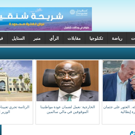
ت
رياضة
تكنلوجيا
مقابلات
الرأي
منبر
الستايل
فن
ختفائه.. العثور على جثمان
الخارجية: نعمل لضمان عودة مواطنينا
الرئاسة تجري تعيينا
ة إيطالية
الموقوفين في مالي سالمين
الوزير 
م