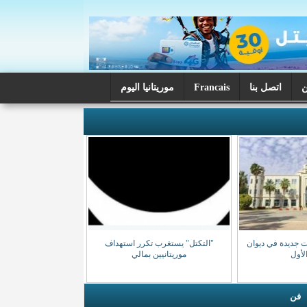
اتصل بنا
Francais
موريتانيا اليوم
ت جديدة في ديوان
"التكتل" يستغرب تكرر استهداف
الأول
موريتانيين بمالي
فن