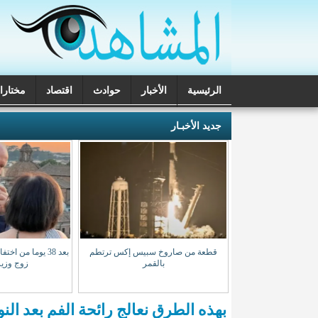
الرئيسية
الأخبار
حوادث
اقتصاد
مختارا
تحقيقات
جديد الأخبـار
ه نقيبا للهيئة الوطنية
قطعة من صاروخ سبيس إكس ترتطم
بعد 38 يوما من ا
محامين
بالقمر
زوج وزير
بهذه الطرق نعالج رائحة الفم بعد النو