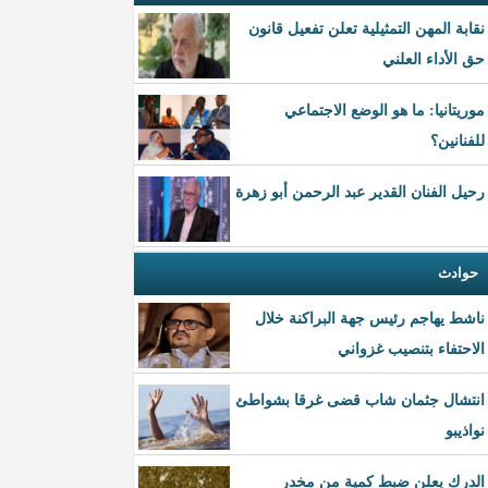
نقابة المهن التمثيلية تعلن تفعيل قانون
حق الأداء العلني
موريتانيا: ما هو الوضع الاجتماعي
للفنانين؟
رحيل الفنان القدير عبد الرحمن أبو زهرة
حوادث
ناشط يهاجم رئيس جهة البراكنة خلال
الاحتفاء بتنصيب غزواني
انتشال جثمان شاب قضى غرقا بشواطئ
نواذيبو
الدرك يعلن ضبط كمية من مخدر