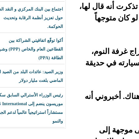
ل لها،
اجتماع بين البنك المركزي و النقد الدولي
اً
حول تعزيز أنظمة الرقابة وتحديث
الحوكمة.
أكوا توقّع اتفاقيتي الشراكة بين
وم،
القطاعين العام والخاص (PPP) وشراء
الطاقة (PPA)
ديقة
وزير الصيد: عائدات البلد من الصيد العام
الماضي بلغت مليار دولار
 أنه
رئيس الوزراء الأسترالي السابق سكوت
موريسون ينضم إلى BLS International
مستشاراً استراتيجياً عالمياً لدعم الجودة
والنمو