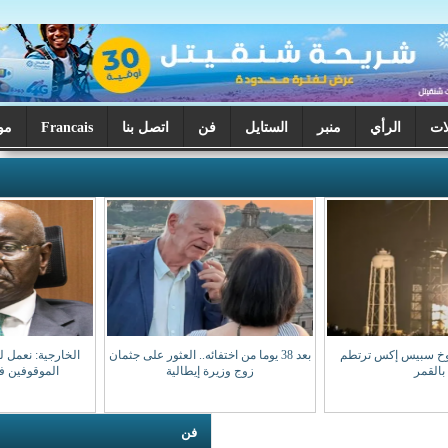
ر
الستايل
فن
اتصل بنا
Francais
موريتانيا اليوم
بعد 38 يوما من اختفائه.. العثور على جثمان
الخارجية: نعمل لضمان عودة مواطنينا
زوج وزيرة إيطالية
الموقوفين في مالي سالمين
فن