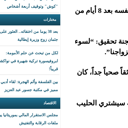
"كوش" وتوقيف أربعة أشخاص
مشكلة في تعكير مزاح بول الذي شنق نفسه بعد 8 أيام من
مختارات
بعد 38 يوما من اختفائه.. العثور على
“لسوء
جثمان زوج وزيرة إيطالية
لكل من تبحث عن حلم الأمومة:
ابروفيسورة تركية شهيرة في نواكشوط
قريباً!
، كان
بين الفلسفة وألم الهجرة: لقاء أدبي
مميز في مكتبة جسور عبد العزيز
لحليب
الاقتصاد
مجلس الاستقرار المالي بموريتانيا يبحث
ملفات الرقابة والتفتيش