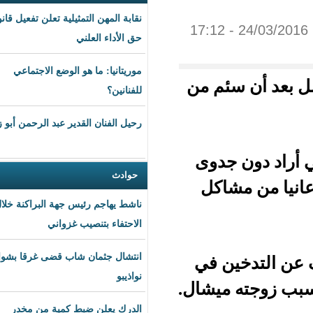
نقابة المهن التمثيلية تعلن تفعيل قانون
حق الأداء العلني
موريتانيا: ما هو الوضع الاجتماعي
ئم من
للفنانين؟
رحيل الفنان القدير عبد الرحمن أبو زهرة
جدوى
حوادث
ن مشاكل
ناشط يهاجم رئيس جهة البراكنة خلال
الاحتفاء بتنصيب غزواني
انتشال جثمان شاب قضى غرقا بشواطئ
ن في
نواذيبو
ميشال.
الدرك يعلن ضبط كمية من مخدر