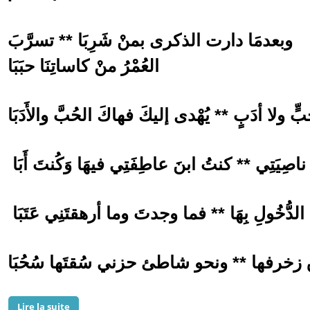
وبعدمَا دارت الذكرى بمنْ شَرِبَا ** تسرَّبَ
العُمْرُ منْ كاساتِنَا حبَبَا
ٍ ولا أدَبٍ ** يُهْدى إليكَ فهاكَ الحُبَّ والأَدَبَا
ِيَتِي ** كنتُ ابنَ عاطِفَتِي فيهَا وَكُنتَ أَبَا
دُّخُولِ بِهَا ** فما وجدتَ وما أرهقتَنِي عَتَبَا
رفها ** ونحو شاطئ حزني سُقتَها سُحُبَا
de إلى سيد الشعر في تكريمه / الشيخ ولد بلعمش ( قصيدة )
Lire la suite