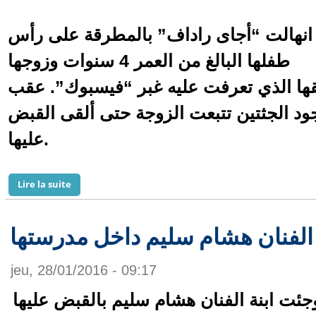
انهالت “أجاى راداف” بالمطرقة على رأس
طفلها البالغ من العمر 4 سنوات وزوجها
قها الذي تعرفت عليه غبر “فيسبوك”. عقب
جود الجثتين تتبعت الزوجة حتى ألقى القبض
عليها.
de امرأة تقتل زوجها وطفلها بسبب علاقة عبر “فيسبوك”
Lire la suite
الفنان هشام سليم داخل مدرستها
jeu, 28/01/2016 - 09:17
فوجئت ابنة الفنان هشام سليم بالقبض عليها