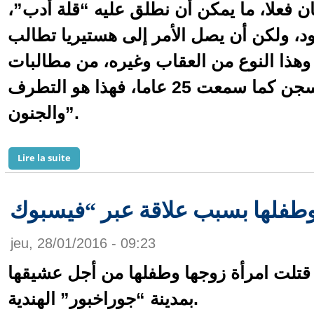
ان فعلا، ما يمكن أن نطلق عليه “قلة أدب”،
، ولكن أن يصل الأمر إلى هستيريا تطالب
وهذا النوع من العقاب وغيره، من مطالبات
مجنونة تصل إلى حد السجن كما سمعت 25 عاما، فهذا هو التطرف
والجنون”.
de محمد منير يدافع عن أحمد مالك
Lire la suite
jeu, 28/01/2016 - 09:23
قتلت امرأة زوجها وطفلها من أجل عشيقها
بمدينة “جوراخبور” الهندية.