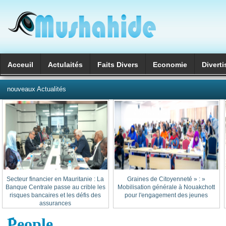
Acceuil
Actulaités
Faits Divers
Economie
Divert
العربية
nouveaux Actualités
Secteur financier en Mauritanie : La
« Graines de Citoyenneté » :
Banque Centrale passe au crible les
Mobilisation générale à Nouakchott
risques bancaires et les défis des
pour l'engagement des jeunes
assurances
َPeople