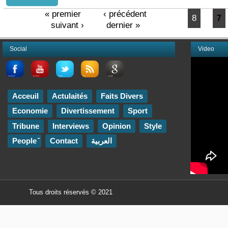
« premier
‹ précédent
8
Pages
7
suivant ›
dernier »
Social
Video
Acceuil
Actulaités
Faits Divers
Economie
Divertissement
Sport
Tribune
Interviews
Opinion
Style
العربية
Contact
Tous droits réservés © 2021