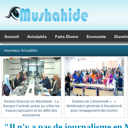
Acceuil
Actulaités
Faits Divers
Economie
Divert
العربية
nouveaux Actualités
Secteur financier en Mauritanie : La
« Graines de Citoyenneté » :
Banque Centrale passe au crible les
Mobilisation générale à Nouakchott
risques bancaires et les défis des
pour l'engagement des jeunes
assurances
"Il n'y a pas de journalisme en