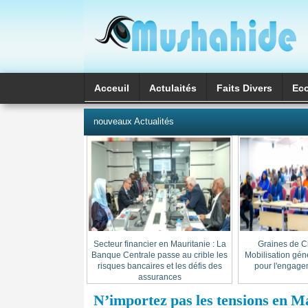
Acceuil
Actulaités
Faits Divers
Ec
العربية
nouveaux Actualités
Secteur financier en Mauritanie : La
« Graines de C
Banque Centrale passe au crible les
Mobilisation gén
risques bancaires et les défis des
pour l'engage
assurances
N’importez pas les tensions en M