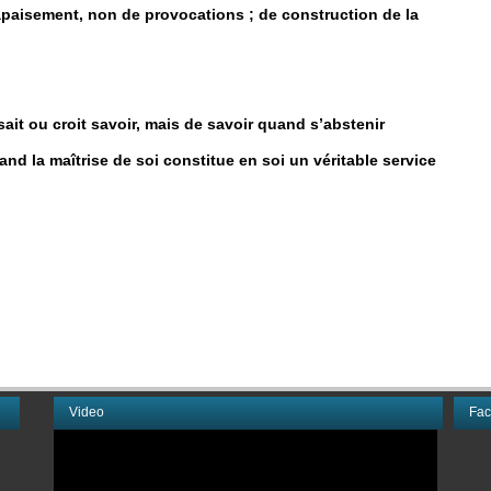
paisement, non de provocations ; de construction de la
sait ou croit savoir, mais de savoir quand s’abstenir
uand la maîtrise de soi constitue en soi un véritable service
Video
Fa