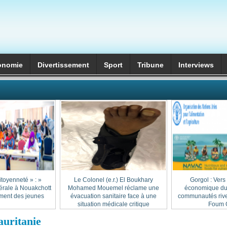
onomie
Divertissement
Sport
Tribune
Interviews
itoyenneté » :
Le Colonel (e.r.) El Boukhary
Gorgol : Vers
érale à Nouakchott
Mohamed Mouemel réclame une
économique dur
ment des jeunes
évacuation sanitaire face à une
communautés rive
situation médicale critique
Foum G
auritanie