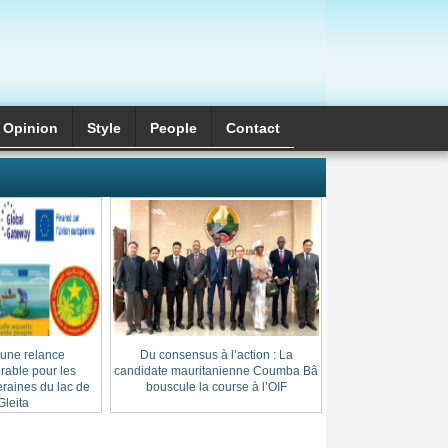
Opinion
Style
َPeople
Contact
 une relance
Du consensus à l’action : La
Cheikh Thierno Saï
able pour les
candidate mauritanienne Coumba Bâ
: l’héritage d’une l
raines du lac de
bouscule la course à l’OIF
au cœur du
leita