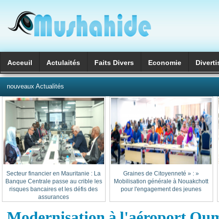
Acceuil
Actulaités
Faits Divers
Economie
Divert
العربية
nouveaux Actualités
Secteur financier en Mauritanie : La
« Graines de Citoyenneté » :
Banque Centrale passe au crible les
Mobilisation générale à Nouakchott
risques bancaires et les défis des
pour l'engagement des jeunes
assurances
Modernisation à l'aéroport Ou