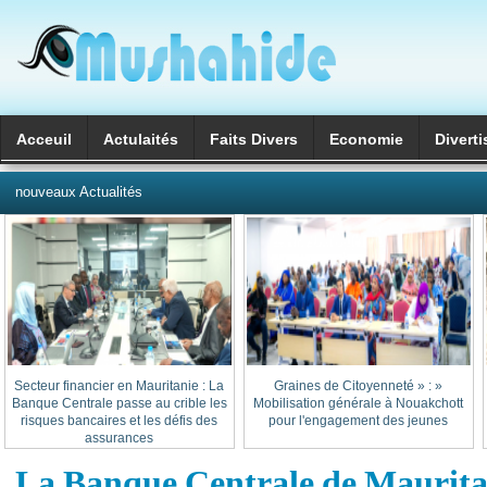
Acceuil
Actulaités
Faits Divers
Economie
Divert
العربية
nouveaux Actualités
Secteur financier en Mauritanie : La
« Graines de Citoyenneté » :
Banque Centrale passe au crible les
Mobilisation générale à Nouakchott
risques bancaires et les défis des
pour l'engagement des jeunes
assurances
La Banque Centrale de Maurita