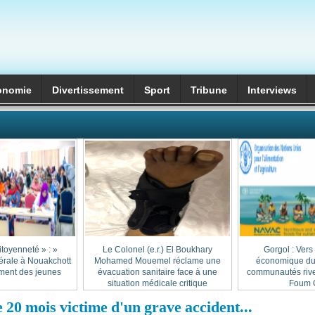
onomie
Divertissement
Sport
Tribune
Interviews
itoyenneté » :
Le Colonel (e.r.) El Boukhary
Gorgol : Vers
érale à Nouakchott
Mohamed Mouemel réclame une
économique dur
ment des jeunes
évacuation sanitaire face à une
communautés rive
situation médicale critique
Foum G
20 mois victime d'un grave accident...