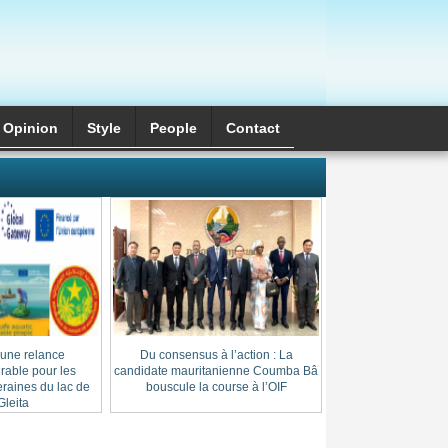
Opinion
Style
َPeople
Contact
 une relance
Du consensus à l’action : La
Cheikh Thierno Saï
able pour les
candidate mauritanienne Coumba Bâ
: l’héritage d’une l
raines du lac de
bouscule la course à l’OIF
au cœur du
leita