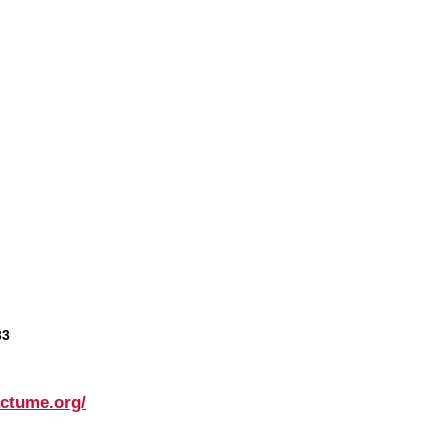
33
actume.org/