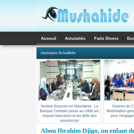
Acceuil
Actulaités
Faits Divers
Ec
العربية
nouveaux Actualités
Secteur financier en Mauritanie : La
« Graines de C
Banque Centrale passe au crible les
Mobilisation gén
risques bancaires et les défis des
pour l'engage
assurances
Abou Ibrahim Djigo, un enfant de 