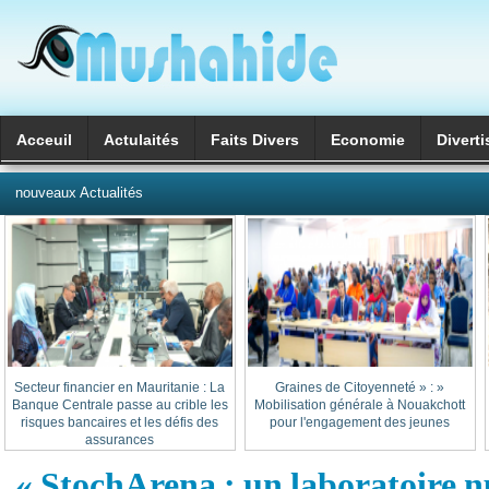
Acceuil
Actulaités
Faits Divers
Economie
Divert
العربية
nouveaux Actualités
Secteur financier en Mauritanie : La
« Graines de Citoyenneté » :
Banque Centrale passe au crible les
Mobilisation générale à Nouakchott
risques bancaires et les défis des
pour l'engagement des jeunes
assurances
« StochArena : un laboratoire 