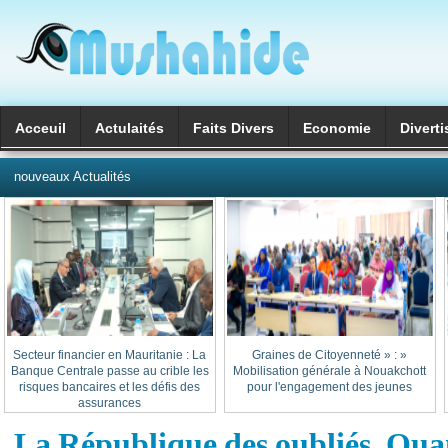
Acceuil
Actulaités
Faits Divers
Economie
Divert
العربية
nouveaux Actualités
Secteur financier en Mauritanie : La
« Graines de Citoyenneté » :
Banque Centrale passe au crible les
Mobilisation générale à Nouakchott
risques bancaires et les défis des
pour l'engagement des jeunes
assurances
La République des oubliés. Qua