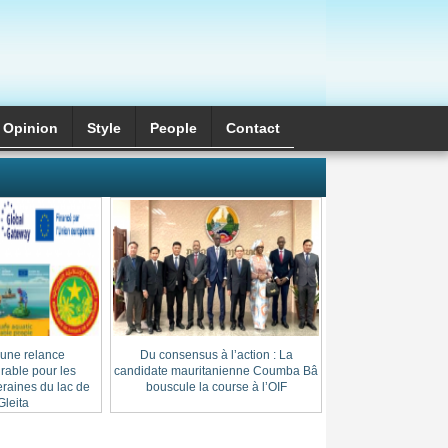
Opinion
Style
َPeople
Contact
 une relance
Du consensus à l’action : La
Cheikh Thierno Saï
able pour les
candidate mauritanienne Coumba Bâ
: l’héritage d’une l
raines du lac de
bouscule la course à l’OIF
au cœur du
leita