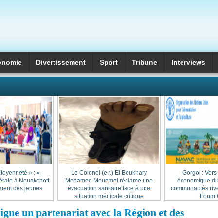
onomie
Divertissement
Sport
Tribune
Interviews
itoyenneté » :
Le Colonel (e.r.) El Boukhary
Gorgol : Vers
érale à Nouakchott
Mohamed Mouemel réclame une
économique dur
ment des jeunes
évacuation sanitaire face à une
communautés rive
situation médicale critique
Foum G
signe un partenariat avec la Région et des