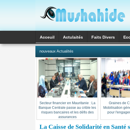
Acceuil
Actulaités
Faits Divers
Ec
العربية
nouveaux Actualités
Secteur financier en Mauritanie : La
« Graines de C
Banque Centrale passe au crible les
Mobilisation gén
risques bancaires et les défis des
pour l'engage
assurances
La Caisse de Solidarité en Santé 